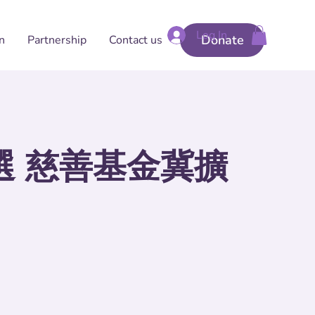
Log In
Donate
n
Partnership
Contact us
選 慈善基⾦冀擴