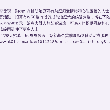
究發現，動物作為輔助治療可有助療癒受情緒和心理困擾的人士。
募活動，招募有約50隻有潛質成為治療犬的候選狗隻，將在下
人容安生表示，治療犬對人類影響深遠，可為人們提供慰藉和心
務範圍延伸至更多人士。
: 治療犬招募｜50狗狗候選 慈善基金冀擴展動物輔助治療服務 |
www.hk01.com/article/1011218?utm_source=01articlecopy&u