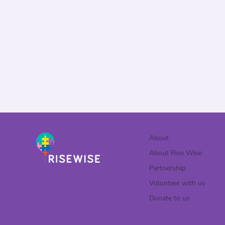
About
About Rise Wise
Partnership
Volunteer with us
Donate to us