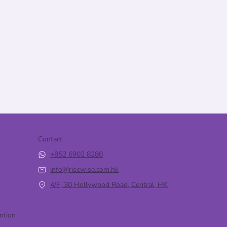
Contact
+852 6902 8280
info@risewise.com.hk
4/F, 30 Hollywood Road, Central, HK
ntion