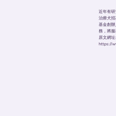
近年有研
治療犬招
基金創辦
務，將服
原文網址
https://