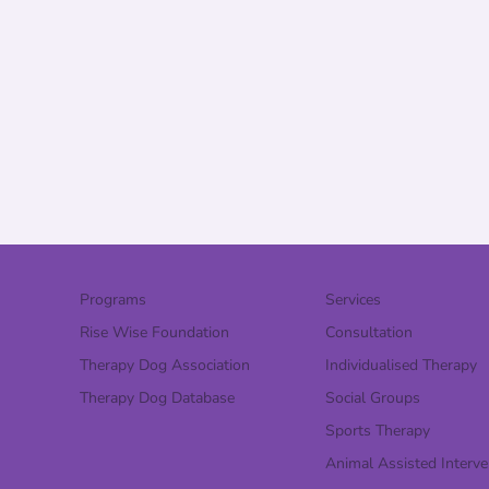
Programs
Services
Rise Wise Foundation
Consultation
Therapy Dog Association
Individualised Therapy
Therapy Dog Database
Social Groups
Sports Therapy
Animal Assisted Interve